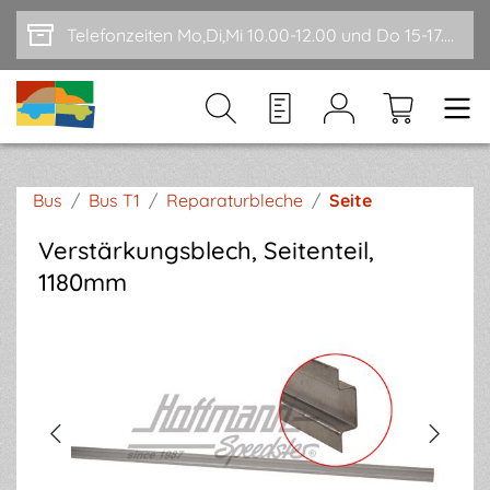
Zum Hauptinhalt springen
Telefonzeiten Mo,Di,Mi 10.00-12.00 und Do 15-17.00
Bus
/
Bus T1
/
Reparaturbleche
/
Seite
Verstärkungsblech, Seitenteil,
1180mm
Bildergalerie überspringen