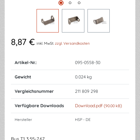
8,87 €
inkl. MwSt.
zzgl. Versandkosten
Artikel-Nr.:
095-0558-30
Gewicht
0.024 kg
Vergleichsnummer
211 809 298
Verfügbare Downloads
Download.pdf (
)
90.00 kB
Hersteller
HSP - DE
Bus T1 3.55-7.67