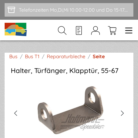
Zum Hauptinhalt springen
Telefonzeiten Mo,Di,Mi 10.00-12.00 und Do 15-17.00
Bus
/
Bus T1
/
Reparaturbleche
/
Seite
Halter, Türfänger, Klapptür, 55-67
Bildergalerie überspringen