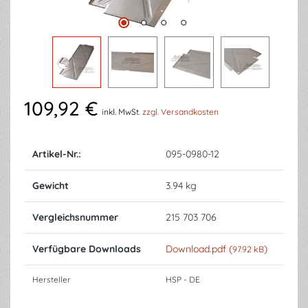
109,92 €
inkl. MwSt.
zzgl. Versandkosten
Artikel-Nr.:
095-0980-12
Gewicht
3.94 kg
Vergleichsnummer
215 703 706
Verfügbare Downloads
Download.pdf (
)
97.92 kB
Hersteller
HSP - DE