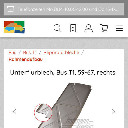
Zum Hauptinhalt springen
Telefonzeiten Mo,Di,Mi 10.00-12.00 und Do 15-17.00
Bus
/
Bus T1
/
Reparaturbleche
/
Rahmenaufbau
Unterflurblech, Bus T1, 59-67, rechts
Bildergalerie überspringen