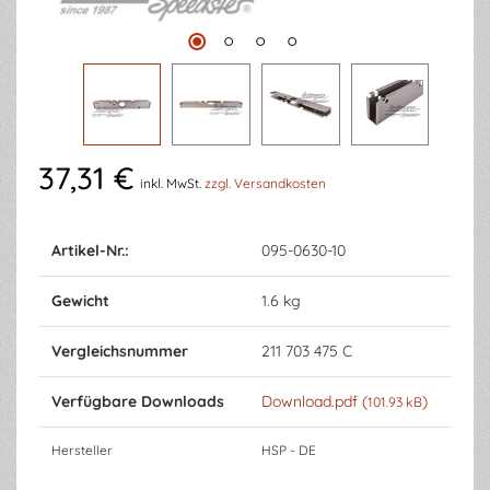
37,31 €
inkl. MwSt.
zzgl. Versandkosten
Artikel-Nr.:
095-0630-10
Gewicht
1.6 kg
Vergleichsnummer
211 703 475 C
Verfügbare Downloads
Download.pdf (
)
101.93 kB
Hersteller
HSP - DE