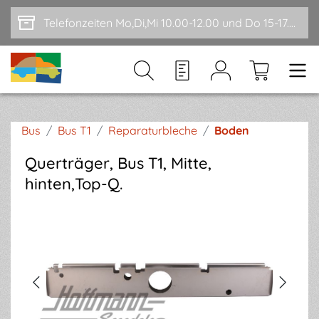
Zum Hauptinhalt springen
Telefonzeiten Mo,Di,Mi 10.00-12.00 und Do 15-17.00
Bus
/
Bus T1
/
Reparaturbleche
/
Boden
Querträger, Bus T1, Mitte,
hinten,Top-Q.
Bildergalerie überspringen