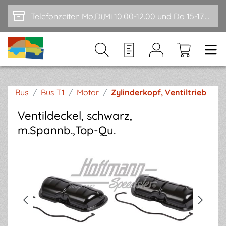
Zum Hauptinhalt springen
Telefonzeiten Mo,Di,Mi 10.00-12.00 und Do 15-17.00
Bus
/
Bus T1
/
Motor
/
Zylinderkopf, Ventiltrieb
Ventildeckel, schwarz,
m.Spannb.,Top-Qu.
Bildergalerie überspringen