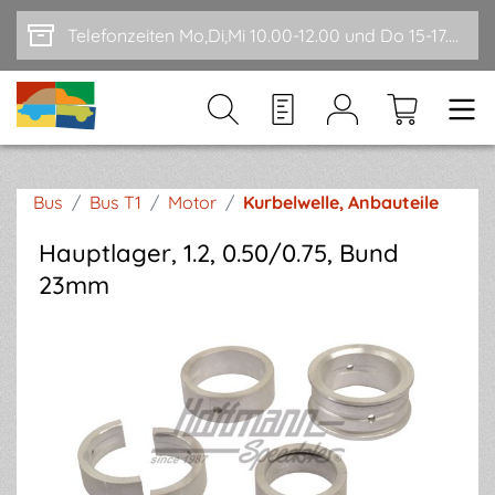
Zum Hauptinhalt springen
Telefonzeiten Mo,Di,Mi 10.00-12.00 und Do 15-17.00
Bus
/
Bus T1
/
Motor
/
Kurbelwelle, Anbauteile
Hauptlager, 1.2, 0.50/0.75, Bund
23mm
Bildergalerie überspringen