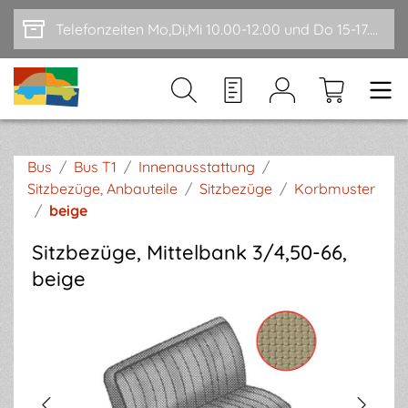
Zum Hauptinhalt springen
Telefonzeiten Mo,Di,Mi 10.00-12.00 und Do 15-17.00
Bus
/
Bus T1
/
Innenausstattung
/
Sitzbezüge, Anbauteile
/
Sitzbezüge
/
Korbmuster
/
beige
Sitzbezüge, Mittelbank 3/4,50-66,
beige
Bildergalerie überspringen