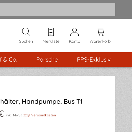
Suchen
Merkliste
Konto
Warenkorb
f & Co.
Porsche
PPS-Exklusiv
hälter, Handpumpe, Bus T1
€
inkl. MwSt.
zzgl. Versandkosten