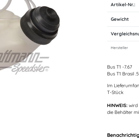
Artikel-Nr.:
Gewicht
Vergleichs
Hersteller
Bus T1 -7.67
Bus T1 Brasil .5
Im Lieferumfan
T-Stück
HINWEIS:
wird 
die Behälter m
Benachrichti