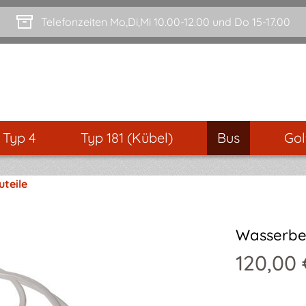
Telefonzeiten Mo,Di,Mi 10.00-12.00 und Do 15-17.00
- Typ 4
Typ 181 (Kübel)
Bus
Gol
teile
Wasserbe
120,00 