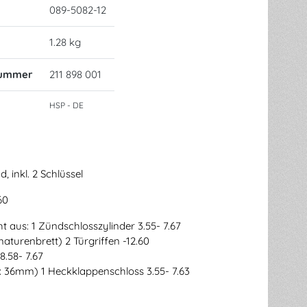
089-5082-12
1.28 kg
nummer
211 898 001
HSP - DE
, inkl. 2 Schlüssel
60
t aus: 1 Zündschlosszylinder 3.55- 7.67
aturenbrett) 2 Türgriffen -12.60
8.58- 7.67
: 36mm) 1 Heckklappenschloss 3.55- 7.63