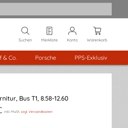
Suchen
Merkliste
Konto
Warenkorb
f & Co.
Porsche
PPS-Exklusiv
nitur, Bus T1, 8.58-12.60
€
inkl. MwSt.
zzgl. Versandkosten