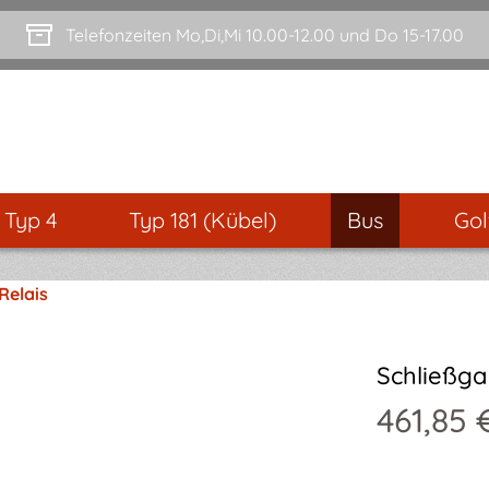
Telefonzeiten Mo,Di,Mi 10.00-12.00 und Do 15-17.00
- Typ 4
Typ 181 (Kübel)
Bus
Gol
Relais
Schließgar
461,85 