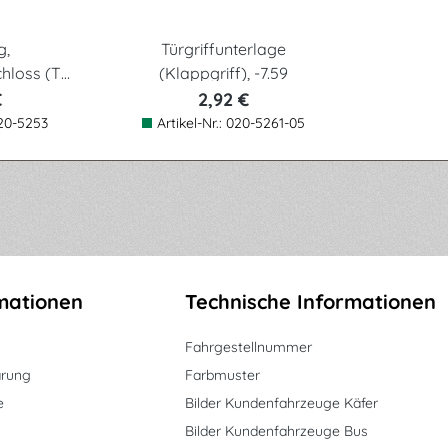
g,
Türgriffunterlage
hloss (T-
(Klappgriff), -7.59
€
2,92 €
20-5253
Artikel-Nr.:
020-5261-05
mationen
Technische Informationen
Fahrgestellnummer
ärung
Farbmuster
e
Bilder Kundenfahrzeuge Käfer
Bilder Kundenfahrzeuge Bus