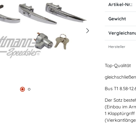
Artikel-Nr.:
Gewicht
Vergleichs
Hersteller
Top-Qualität
gleichschließend
Bus T1 8.58-12.
Der Satz besteh
(Einbau im Arm
1 Klapptürgriff 
(Vierkantlänge