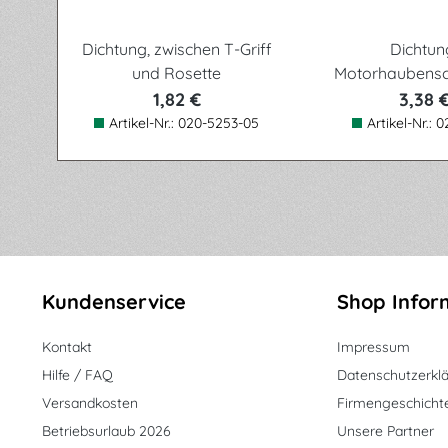
Dichtung, zwischen T-Griff
Dichtun
und Rosette
Motorhaubensc
Griff)
1,82 €
3,38 
Artikel-Nr.:
020-5253-05
Artikel-Nr.:
0
Kundenservice
Shop Infor
Kontakt
Impressum
Hilfe / FAQ
Datenschutzerkl
Versandkosten
Firmengeschicht
Betriebsurlaub 2026
Unsere Partner