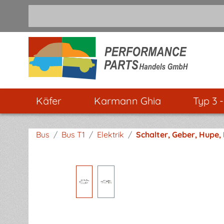
m Hauptinhalt springen
Zur Suche springen
Zur Hauptnavigation springen
Käfer
Karmann Ghia
Typ 3 
Bus
/
Bus T1
/
Elektrik
/
Schalter, Geber, Hupe, 
Bildergalerie überspringen