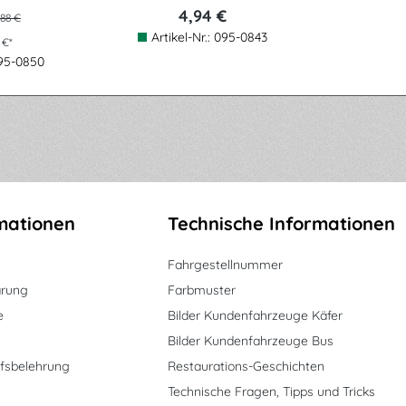
Paar
4,94 €
,88 €
Artikel-Nr.:
095-0843
 €*
95-0850
mationen
Technische Informationen
Fahrgestellnummer
ärung
Farbmuster
e
Bilder Kundenfahrzeuge Käfer
Bilder Kundenfahrzeuge Bus
fsbelehrung
Restaurations-Geschichten
Technische Fragen, Tipps und Tricks