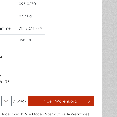
095-0830
0.67 kg
nummer
213 707 155 A
HSP - DE
ts
7
8- .75
/
Stück
In den Warenkorb
3 Tage, max. 10 Werktage - Sperrgut bis 14 Werktage)