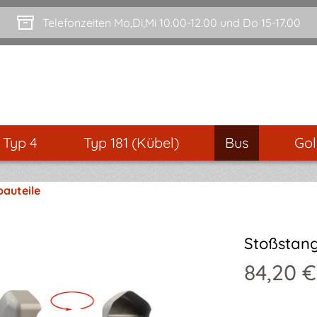
Telefonzeiten Mo,Di,Mi 10.00-12.00 und Do 15-17.00
- Typ 4
Typ 181 (Kübel)
Bus
Gol
auteile
Stoßstang
84,20 €